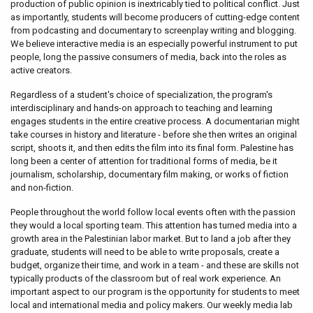
production of public opinion is inextricably tied to political conflict. Just
as importantly, students will become producers of cutting-edge content
from podcasting and documentary to screenplay writing and blogging.
We believe interactive media is an especially powerful instrument to put
people, long the passive consumers of media, back into the roles as
active creators.
Regardless of a student's choice of specialization, the program's
interdisciplinary and hands-on approach to teaching and learning
engages students in the entire creative process. A documentarian might
take courses in history and literature - before she then writes an original
script, shoots it, and then edits the film into its final form. Palestine has
long been a center of attention for traditional forms of media, be it
journalism, scholarship, documentary film making, or works of fiction
and non-fiction.
People throughout the world follow local events often with the passion
they would a local sporting team. This attention has turned media into a
growth area in the Palestinian labor market. But to land a job after they
graduate, students will need to be able to write proposals, create a
budget, organize their time, and work in a team - and these are skills not
typically products of the classroom but of real work experience. An
important aspect to our program is the opportunity for students to meet
local and international media and policy makers. Our weekly media lab