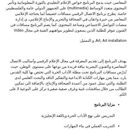
المعاصر، حيث يدمج البرنامج خواص الإعلام التقليدي بالثورة المعلوماتية وتأثير
المحتوى متعدد الوسائط (multimedia) على الجمهور الدولي عامة والفلسطيني
خاصة. يطرح برنامج الاتصال الرقمي مساقات خصيصاً لما يحتاجه الإعلامي
المعاصر من خبرة واتقان في الصحافة والتحرير والإنتاج الإعلامي، ي إدارة
منصات التواصل الاجتماعي وصناعة المحتوى. كما يضم البرنامج مساقات في
الفنون تتوفر للطلبة الذين يسعون لتطوير مواهبهم الفنية في مجال Video
Art, Art installation, و التمثيل.
يهدف البرنامج إلى تقديم المعرفة في مجال الإعلام الرقمي وأساليب الاتصال
المعاصرة والفنون البصرية بباقة فريدة من نوعها على مستوى الوطن، حيث
تُدرّس مساقات البرنامج تحت مظلة الآداب الحرة التي تختص بها كلية القدس
بارد، مما يعزز مهارات الكتابة الابداعية والتفكير الناقد والبحث العلمي لدى
الطلبة، والتي تمثل عمود من أعمدة الصحافة والإنتاج، بالإضافة الى تمكين
الطالب من خلال مناقشات غنية وغرف صفية صغيرة تركز على النوعية لا على
الكم.
مزايا البرنامج
التدريس على نهج الآداب الحرة وباللغة الإنجليزية
التدريب العملي في بناء المهارات