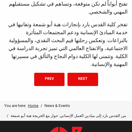
تفتح أبواباً لم تكن متوقعة، وتساهم في تشكيل مستقبلهم
المهني والشخصي.
تفخر كلية القدس بارد بإنجازات هبة أبو شمعة وتفانيها في
خدمة المبادئ الإنسانية ودعم المجتمعات المتأثرة
بالنزاعات. وتعكس رحلتها قيم البحث النقدي، والمسؤولية
الاجتماعية، والانفتاح العالمي التي تميز تجربة الدراسة في
الكلية. وتتمنى لها الكلية دوام النجاح والتألق في مسيرتها
المهنية والإنسانية.
 النسوية: تمكين القيادات الشابة في صنع التغيير
NEXT ARTICLE: FROM AL-QUD
PREV
NEXT
You are here:
Home
News & Events
من القدس بارد إلى ميادين العمل الإنساني: حوار مع الخريجة هبة أبو شمعة