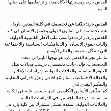
القدس بارد، ومسيرتها الأكاديمية، وأثر تعليمها على حياتها
المهنية.
القدس بارد: حدّثينا عن تخصصك في كلية القدس-بارد!
هبة: تخصصت في القانون الدولي وحقوق الإنسان في كلية
القدس بارد. ركزت دراستي على الأطر القانونية الدولية،
وآليات حقوق الإنسان، و الديناميكيات السياسية والاجتماعية
التي تشكّل منطقتنا والعالم الأوسع.
ما ميّز تجربة القدس بارد هو نهجها الليبرالي متعدد
التخصصات. فإلى جانب تخصصي، درست مجالات مثل
العلوم السياسية، والعلاقات الدولية، ودراسات الإعلام،
والعدالة الاجتماعية، مما وسّع آفاقي وعزّز قدراتي التحليلية
والتفكير النقدي لدي.
كما مكّنني الأساس الأكاديمي الذي حصلت عليه في الكلية
من متابعة درجة الماجستير في الدراسات العالمية
والعلاقات الدولية، المقدم بشكل مشترك بين كلية بارد في
نيويورك وجامعة أوروبا الوسطى (CEU) في النمسا. وخلال